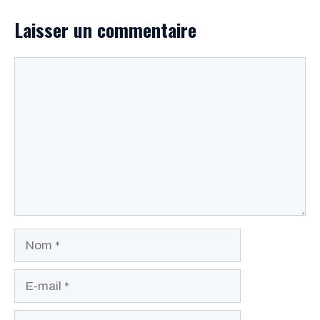
Laisser un commentaire
Commentaire
Nom
E-
mail
Site