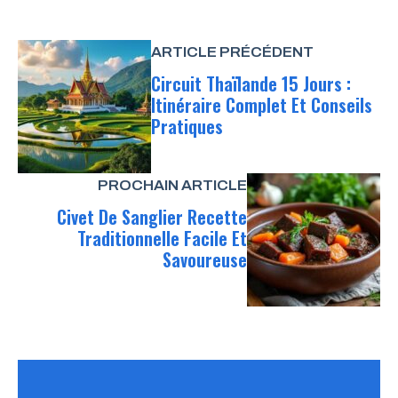
ARTICLE PRÉCÉDENT
Circuit Thaïlande 15 Jours :
Itinéraire Complet Et Conseils
Pratiques
PROCHAIN ARTICLE
Civet De Sanglier Recette
Traditionnelle Facile Et
Savoureuse