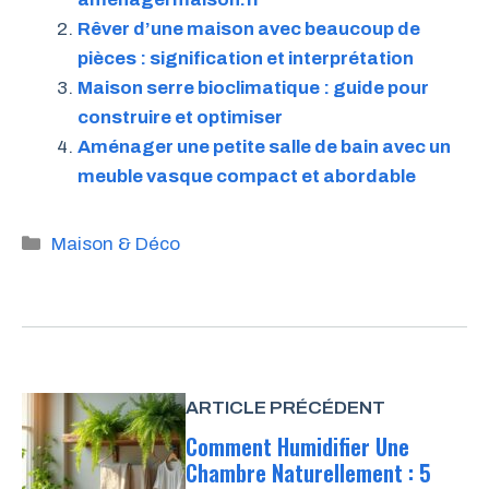
Rêver d’une maison avec beaucoup de
pièces : signification et interprétation
Maison serre bioclimatique : guide pour
construire et optimiser
Aménager une petite salle de bain avec un
meuble vasque compact et abordable
Catégories
Maison & Déco
ARTICLE PRÉCÉDENT
Comment Humidifier Une
Chambre Naturellement : 5