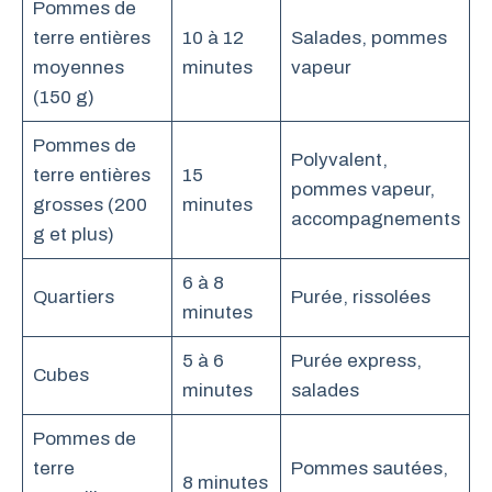
Pommes de
terre entières
10 à 12
Salades, pommes
moyennes
minutes
vapeur
(150 g)
Pommes de
Polyvalent,
terre entières
15
pommes vapeur,
grosses (200
minutes
accompagnements
g et plus)
6 à 8
Quartiers
Purée, rissolées
minutes
5 à 6
Purée express,
Cubes
minutes
salades
Pommes de
terre
Pommes sautées,
8 minutes