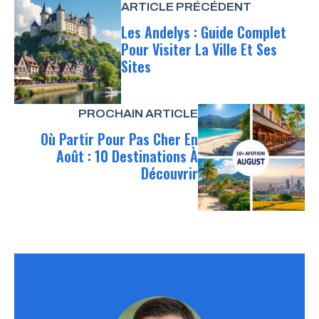
ARTICLE PRÉCÉDENT
Les Andelys : Guide Complet
Pour Visiter La Ville Et Ses
Sites
PROCHAIN ARTICLE
Où Partir Pour Pas Cher En
Août : 10 Destinations À
Découvrir