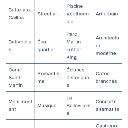
Piscine
Butte-aux-
Street art
géotherm
Art urbain
Cailles
ale
Parc
Architectu
Batignolle
Éco-
Martin
re
s
quartier
Luther
moderne
King
Canal
Écluses
Romantis
Cafés
Saint-
historique
me
branchés
Martin
s
La
Ménilmont
Concerts
Musique
Bellevillois
ant
alternatifs
e
Gastrono