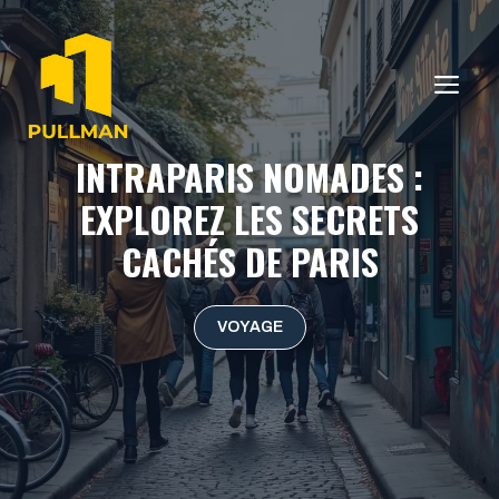
Aller
au
contenu
ME
INTRAPARIS NOMADES :
EXPLOREZ LES SECRETS
CACHÉS DE PARIS
VOYAGE