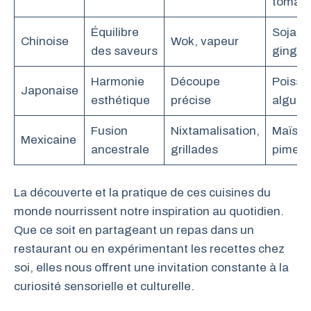
tomat
Équilibre
Soja,
Chinoise
Wok, vapeur
des saveurs
ginge
Harmonie
Découpe
Poisson
Japonaise
esthétique
précise
algues
Fusion
Nixtamalisation,
Maïs,
Mexicaine
ancestrale
grillades
piment
La découverte et la pratique de ces cuisines du
monde nourrissent notre inspiration au quotidien.
Que ce soit en partageant un repas dans un
restaurant ou en expérimentant les recettes chez
soi, elles nous offrent une invitation constante à la
curiosité sensorielle et culturelle.