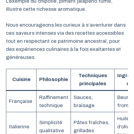
L’exemple du chipotle, piment jalapeño fumé,
illustre cette richesse aromatique.
Nous encourageons les curieux à s’aventurer dans
ces saveurs intenses via des recettes accessibles
tout en respectant ce patrimoine ancestral, pour
des expériences culinaires à la fois exaltantes et
généreuses.
Techniques
Ingréd
Cuisine
Philosophie
principales
clé
Raffinement
Sauces,
Beurre,
Française
technique
braisage
froma
Huile
Simplicité
Pâtes fraîches,
Italienne
d’olive,
qualitative
grillades