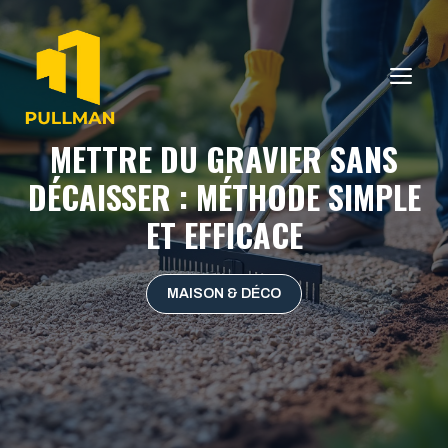
Aller
au
contenu
ME
METTRE DU GRAVIER SANS
DÉCAISSER : MÉTHODE SIMPLE
ET EFFICACE
MAISON & DÉCO