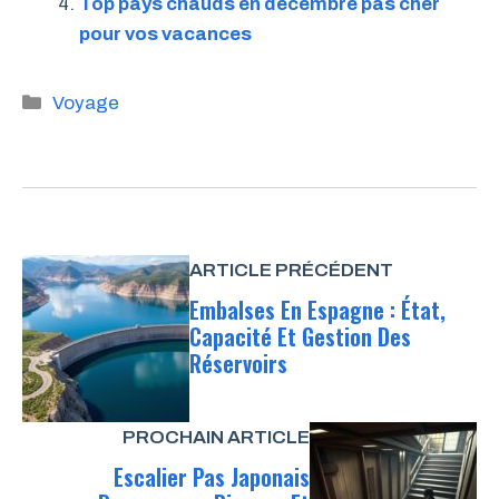
Top pays chauds en décembre pas cher
pour vos vacances
Catégories
Voyage
ARTICLE PRÉCÉDENT
Embalses En Espagne : État,
Capacité Et Gestion Des
Réservoirs
PROCHAIN ARTICLE
Escalier Pas Japonais