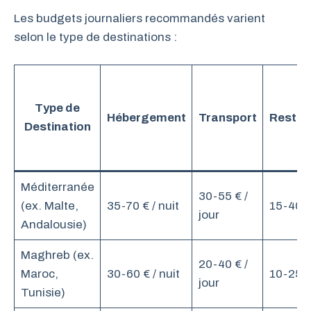
Les budgets journaliers recommandés varient
selon le type de destinations :
Type de
Hébergement
Transport
Restau
Destination
Méditerranée
30-55 € /
(ex. Malte,
35-70 € / nuit
15-40 € 
jour
Andalousie)
Maghreb (ex.
20-40 € /
Maroc,
30-60 € / nuit
10-25 € 
jour
Tunisie)