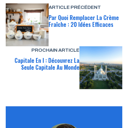
ARTICLE PRÉCÉDENT
Par Quoi Remplacer La Crème
Fraîche : 20 Idées Efficaces
PROCHAIN ARTICLE
Capitale En I : Découvrez La
Seule Capitale Au Monde