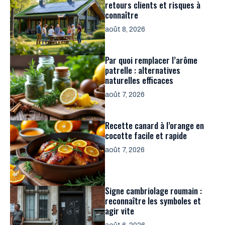
retours clients et risques à
connaître
août 8, 2026
Par quoi remplacer l’arôme
patrelle : alternatives
naturelles efficaces
août 7, 2026
Recette canard à l’orange en
cocotte facile et rapide
août 7, 2026
Signe cambriolage roumain :
reconnaître les symboles et
agir vite