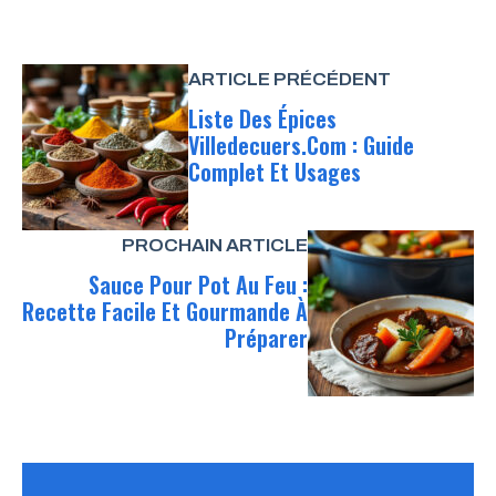
ARTICLE PRÉCÉDENT
Liste Des Épices
Villedecuers.com : Guide
Complet Et Usages
PROCHAIN ARTICLE
Sauce Pour Pot Au Feu :
Recette Facile Et Gourmande À
Préparer