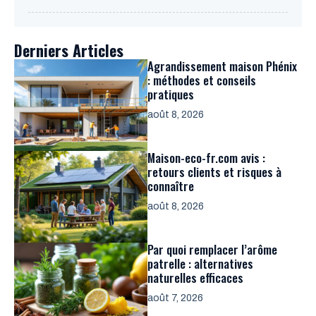
Derniers Articles
Agrandissement maison Phénix
: méthodes et conseils
pratiques
août 8, 2026
Maison-eco-fr.com avis :
retours clients et risques à
connaître
août 8, 2026
Par quoi remplacer l’arôme
patrelle : alternatives
naturelles efficaces
août 7, 2026