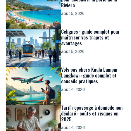
Riviera
août 5, 2026
Celignes : guide complet pour
maîtriser vos trajets et
avantages
août 5, 2026
Vols pas chers Kuala Lumpur
Langkawi : guide complet et
conseils pratiques
août 4, 2026
Tarif repassage à domicile non
déclaré : coûts et risques en
2025
août 4, 2026