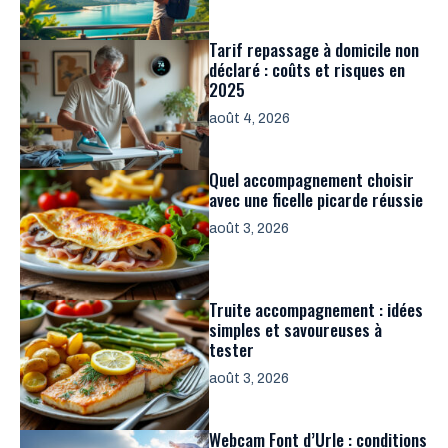
Tarif repassage à domicile non
déclaré : coûts et risques en
2025
août 4, 2026
Quel accompagnement choisir
avec une ficelle picarde réussie
août 3, 2026
Truite accompagnement : idées
simples et savoureuses à
tester
août 3, 2026
Webcam Font d’Urle : conditions