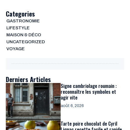
Categories
GASTRONOMIE
LIFESTYLE
MAISON & DÉCO
UNCATEGORIZED
VOYAGE
Derniers Articles
Signe cambriolage roumain :
reconnaître les symboles et
agir vite
août 6, 2026
Tarte poire chocolat de Cyril
Lignac recette facile et rapide