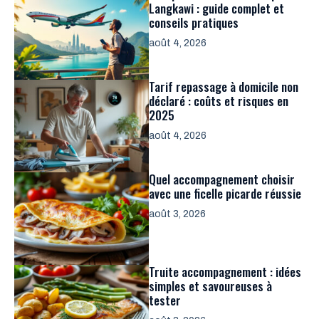
Langkawi : guide complet et
conseils pratiques
août 4, 2026
Tarif repassage à domicile non
déclaré : coûts et risques en
2025
août 4, 2026
Quel accompagnement choisir
avec une ficelle picarde réussie
août 3, 2026
Truite accompagnement : idées
simples et savoureuses à
tester