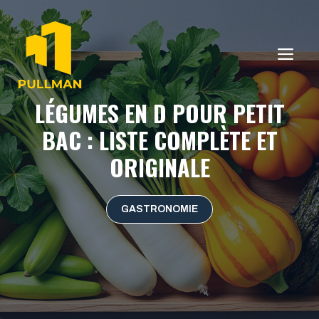
Aller
au
contenu
ME
LÉGUMES EN D POUR PETIT
BAC : LISTE COMPLÈTE ET
ORIGINALE
GASTRONOMIE