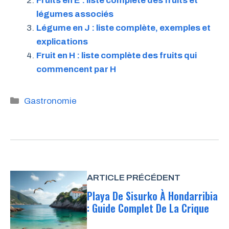
Fruits en E : liste complète des fruits et
légumes associés
Légume en J : liste complète, exemples et
explications
Fruit en H : liste complète des fruits qui
commencent par H
Catégories
Gastronomie
ARTICLE PRÉCÉDENT
Playa De Sisurko À Hondarribia
: Guide Complet De La Crique