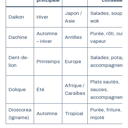
principale
conseillé
Japon /
Salades, soupes
Daikon
Hiver
Asie
wok
Automne
Purée, rôti, cuis
Dachine
Antilles
– Hiver
vapeur
Dent-de-
Salades, potage
Printemps
Europe
lion
accompagneme
Plats sautés,
Afrique /
Dolique
Été
sauces,
Caraïbes
accompagneme
Dioscorea
Purée, friture,
Automne
Tropical
(Igname)
mijoté