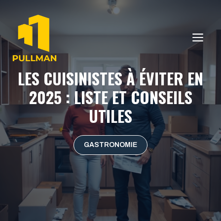
Aller
au
contenu
ME
LES CUISINISTES À ÉVITER EN
2025 : LISTE ET CONSEILS
UTILES
GASTRONOMIE