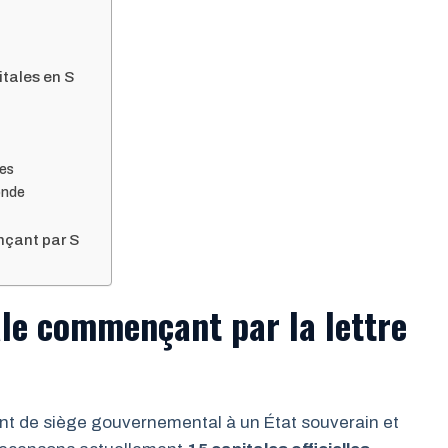
itales en S
ées
monde
nçant par S
ale commençant par la lettre
ant de siège gouvernemental à un État souverain et