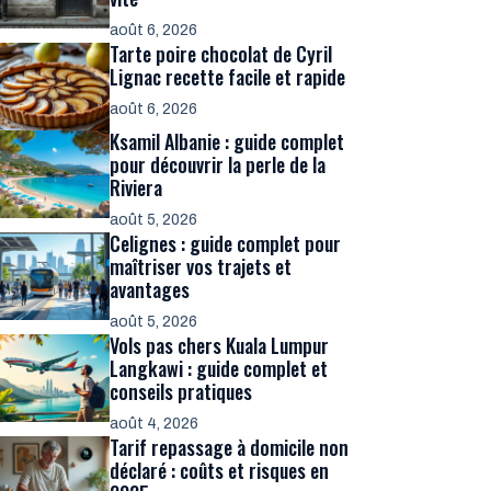
août 6, 2026
Tarte poire chocolat de Cyril
Lignac recette facile et rapide
août 6, 2026
Ksamil Albanie : guide complet
pour découvrir la perle de la
Riviera
août 5, 2026
Celignes : guide complet pour
maîtriser vos trajets et
avantages
août 5, 2026
Vols pas chers Kuala Lumpur
Langkawi : guide complet et
conseils pratiques
août 4, 2026
Tarif repassage à domicile non
déclaré : coûts et risques en