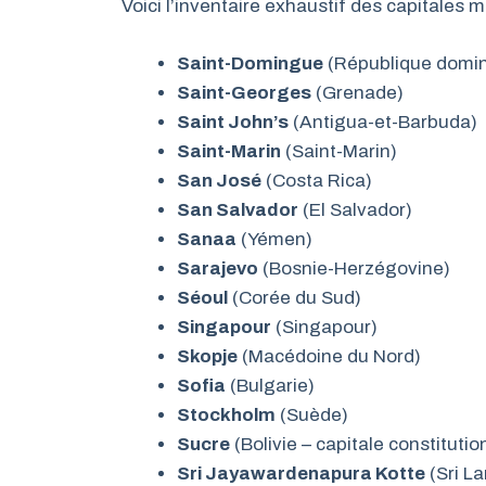
Voici l’inventaire exhaustif des capitales
Saint-Domingue
(République domin
Saint-Georges
(Grenade)
Saint John’s
(Antigua-et-Barbuda)
Saint-Marin
(Saint-Marin)
San José
(Costa Rica)
San Salvador
(El Salvador)
Sanaa
(Yémen)
Sarajevo
(Bosnie-Herzégovine)
Séoul
(Corée du Sud)
Singapour
(Singapour)
Skopje
(Macédoine du Nord)
Sofia
(Bulgarie)
Stockholm
(Suède)
Sucre
(Bolivie – capitale constitutio
Sri Jayawardenapura Kotte
(Sri La