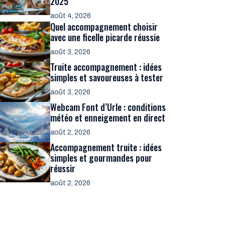
2025
août 4, 2026
Quel accompagnement choisir
avec une ficelle picarde réussie
août 3, 2026
Truite accompagnement : idées
simples et savoureuses à tester
août 3, 2026
Webcam Font d’Urle : conditions
météo et enneigement en direct
août 2, 2026
Accompagnement truite : idées
simples et gourmandes pour
réussir
août 2, 2026