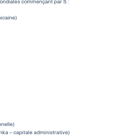
 mondiales commençant par S :
icaine)
nnelle)
nka – capitale administrative)