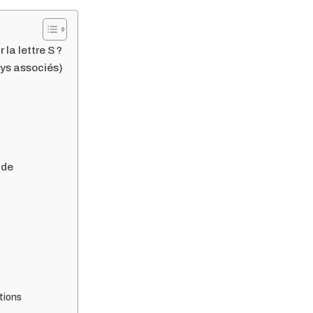
la lettre S ?
ays associés)
nde
tions